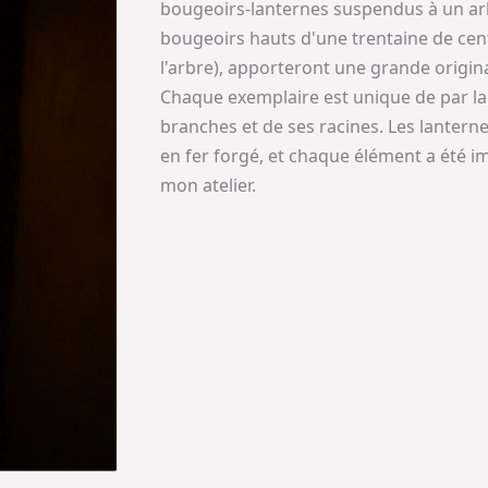
bougeoirs-lanternes suspendus à un arb
bougeoirs hauts d'une trentaine de cen
l'arbre), apporteront une grande origina
Chaque exemplaire est unique de par la
branches et de ses racines. Les lanterne
en fer forgé, et chaque élément a été i
mon atelier.